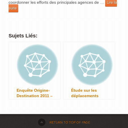
coordonner les efforts des principales agences de …
Lire la
suite
Sujets Liés:
Enquête Origine-
Étude sur les
Destination 2011 –
déplacements
Les résultats sont
externes de 2009 –
maintenant
Résultats
disponibles !
disponibles!
RETURN TO TOP OF PAGE