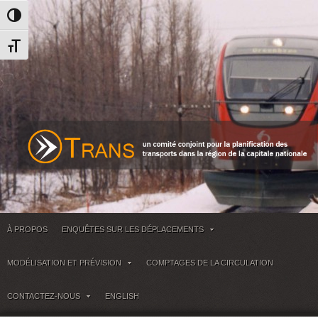
Passer en contraste élevé
Changer la taille de la police
À PROPOS
ENQUÊTES SUR LES DÉPLACEMENTS
MODÉLISATION ET PRÉVISION
COMPTAGES DE LA CIRCULATION
CONTACTEZ-NOUS
ENGLISH