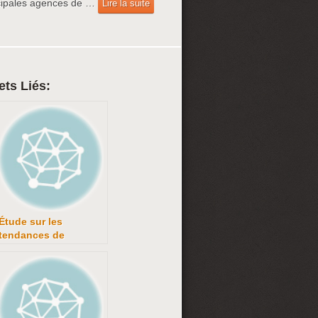
cipales agences de …
Lire la suite
ets Liés:
Étude sur les
tendances de
déplacements dans la
Région de la capitale
nationale