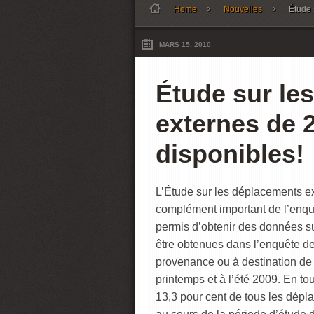
Home
Nouvelles
Étude 
MARS 15, 2010
Étude sur le
externes de 
disponibles!
L’Étude sur les déplacements e
complément important de l’enqu
permis d’obtenir des données s
être obtenues dans l’enquête de
provenance ou à destination de 
printemps et à l’été 2009. En to
13,3 pour cent de tous les dépl